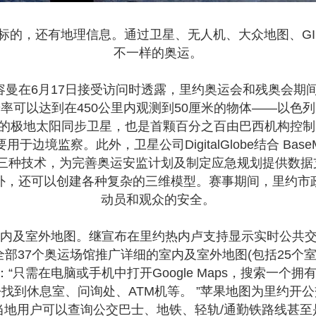
标的，还有地理信息。通过卫星、无人机、大众地图、GI
不一样的奥运。
曼在6月17日接受访问时透露，里约奥运会和残奥会期间
可以达到在450公里内观测到50厘米的物体——以色列高
用的极地太阳同步卫星，也是首颗百分之百由巴西机构控制
监察。此外，卫星公司DigitalGlobe结合 BaseMap 
表面模型)三种技术，为完善奥运安监计划及制定应急规划提
外，还可以创建各种复杂的三维模型。赛事期间，里约市
动员和观众的安全。
外地图。继宣布在里约热内卢支持显示实时公共交通信息几
为全部37个奥运场馆推广详细的室内及室外地图(包括25个
只需在电脑或手机中打开Google Maps，搜索一个
找到休息室、问询处、ATM机等。 ”苹果地图为里约开
当地用户可以查询公交巴士、地铁、轻轨/通勤铁路线甚至